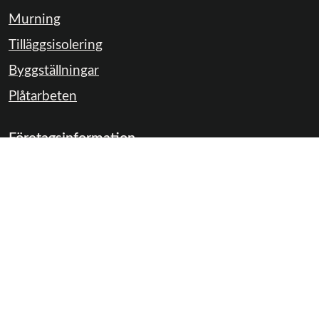
Murning
Tilläggsisolering
Byggställningar
Plåtarbeten
Företagsinformation
Kontakta oss
Faktureringsadress
inbox.lev.424607@arkivplats.se